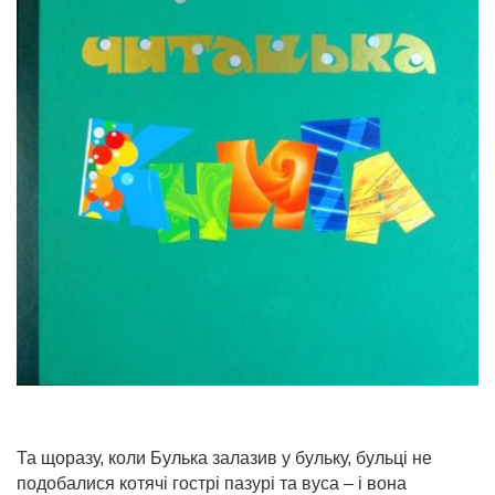
Та щоразу, коли Булька залазив у бульку, бульці не
подобалися котячі гострі пазурі та вуса – і вона