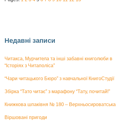
Недавні записи
Читакса, Мурчитела та інші забавні книголюби в
“Історіях з Читаполіса”
“Чари читацького Бюро” з навчальної КнигоСтудії
Збірка “Тато читає” з марафону “Тату, почитай!”
Книжкова шпаківня № 180 – Верхньосироватська
Віршовані пригоди