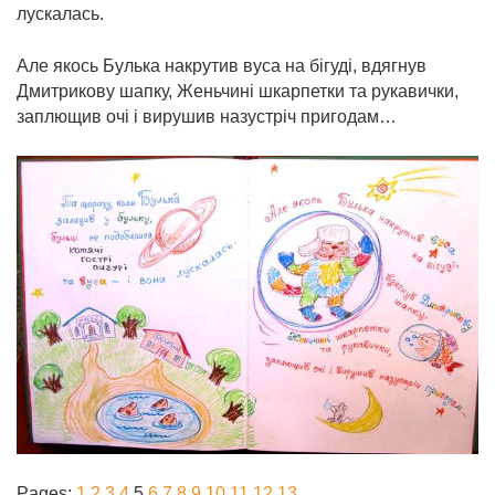
лускалась.
Але якось Булька накрутив вуса на бігуді, вдягнув
Дмитрикову шапку, Женьчині шкарпетки та рукавички,
заплющив очі і вирушив назустріч пригодам…
Pages:
1
2
3
4
5
6
7
8
9
10
11
12
13