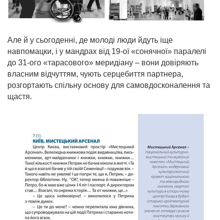
Але й у сьогоденні, де молоді люди йдуть іще
навпомацки, і у мандрах від 19-ої «сонячної» паралелі
до 31-ого «тарасового» меридіану – вони довіряють
власним відчуттям, чують серцебиття партнера,
розгортають спільну основу для самовдосконалення та
щастя.