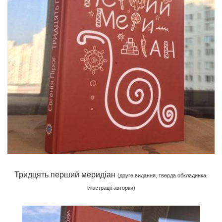
Тридцять перший меридіан
(друге видання, тверда обкладинка,
ілюстрації авторки)