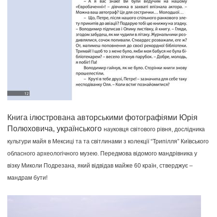
Книга ілюстрована авторськими фотографіями Юрія
Полюховича, українського
науковця світового рівня,
дослідника
культури майя в Мексиці та
та світлинами з колекції “
Трипілля”
Київського
обласного археологічного музею. П
ередмова відомого мандрівника у
візку Миколи Подрезана, який відвідав майже 60 країн, стверджує –
мандрам бути!