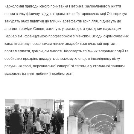
Карколомні пригоди юного почитайка Петрика, залюбленого у життя
попри важку фізичну ваду, та прагматичної старшокласниці Олі впритул
занурять обох підлітків до глибин артефактів Трипілля, піднесуть до
апогею піраміди Сонця, закинуть у взаємодію з кумедним науковцем
Гербарієм і французькою професоркою з Мексики.
Всюди окрім сучасних
каналів зв’язку персонажам книжки знадобиться власний портал –
портал емпатії, довіри, сміливості. Коловерть спільних яскравих подій та
особистих прозрінь додадуть сільському хлопцю в інвалідному візку
розуміння своєї, персональної синергії зі світом, а у столичної панянки
відкриють істинні глибини її особистості.