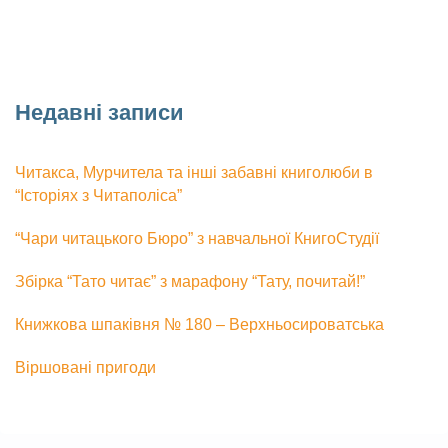
Недавні записи
Читакса, Мурчитела та інші забавні книголюби в
“Історіях з Читаполіса”
“Чари читацького Бюро” з навчальної КнигоСтудії
Збірка “Тато читає” з марафону “Тату, почитай!”
Книжкова шпаківня № 180 – Верхньосироватська
Віршовані пригоди