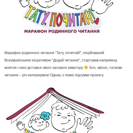
Марафон родинного читання “Тату, почитай!”, ініційований
Всеукраїнською ініціативою “Додай читання”, стартував наприкінці
жовтня і нині дістався свого часового екватору
Хоч, звісно, таткове
читання – річ неперервна! Однак, є певні підсумки проекту.