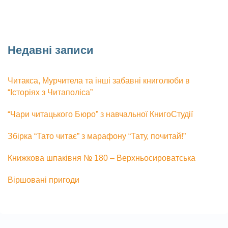
Недавні записи
Читакса, Мурчитела та інші забавні книголюби в
“Історіях з Читаполіса”
“Чари читацького Бюро” з навчальної КнигоСтудії
Збірка “Тато читає” з марафону “Тату, почитай!”
Книжкова шпаківня № 180 – Верхньосироватська
Віршовані пригоди