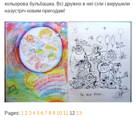
кольорова бульбашка. Всі дружно в неї сіли і вирушили
назустріч новим пригодам!
Pages:
1
2
3
4
5
6
7
8
9
10
11
12
13