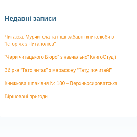
Недавні записи
Читакса, Мурчитела та інші забавні книголюби в
“Історіях з Читаполіса”
“Чари читацького Бюро” з навчальної КнигоСтудії
Збірка “Тато читає” з марафону “Тату, почитай!”
Книжкова шпаківня № 180 – Верхньосироватська
Віршовані пригоди