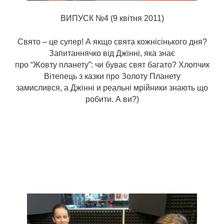
ВИПУСК №4 (9 квітня 2011)
Свято – це супер! А якщо свята кожнісінького дня?
Запитаннячко від Джінні, яка знає
про “Жовту планету”: чи буває свят багато? Хлопчик
Вітепець з казки про Золоту Планету
замислився, а Джінні и реальні мрійники знають що
робити. А ви?)