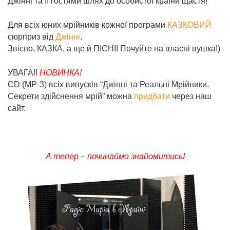
Джінні та її гостями шлях до особистої країни щастя!
Для всіх юних мрійників кожної програми
КАЗКОВИЙ
сюрприз від
Джінні
.
Звісно, КАЗКА, а ще й ПІСНІ! Почуйте на власні вушка!)
УВАГА!!
НОВИНКА!
CD (МР-3) всіх випусків “Джінні та Реальні Мрійники.
Секрети здійснення мрій” можна
придбати
через наш
сайт.
А тепер – починаймо знайомитись!