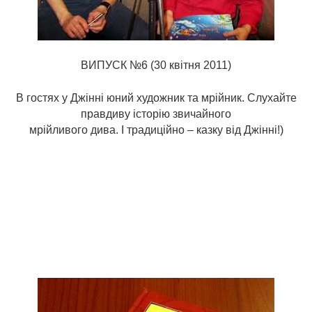
ВИПУСК №6 (30 квітня 2011)
В гостях у Джінні юний художник та мрійник. Слухайте
правдиву історію звичайного
мрійливого дива. І традиційно – казку від Джінні!)