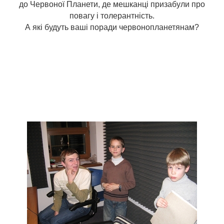
до Червоної Планети, де мешканці призабули про
повагу і толерантність.
А які будуть ваші поради червонопланетянам?