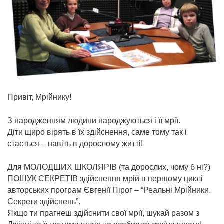
Привіт, Мрійнику!
З народженням людини народжуються і її мрії.
Діти щиро вірять в їх здійснення, саме тому так і
стається – навіть в дорослому житті!
Для МОЛОДШИХ ШКОЛЯРІВ (та дорослих, чому б ні?)
ПОШУК СЕКРЕТІВ здійснення мрій в першому циклі
авторських програм Євгенії Пірог – “Реальні Мрійники.
Секрети здійснень”.
Якщо ти прагнеш здійснити свої мрії, шукай разом з