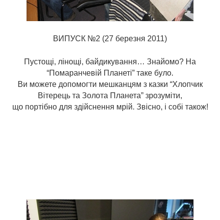
ВИПУСК №2 (27 березня 2011)
Пустощі, лінощі, байдикування… Знайомо? На
“Помаранчевій Планеті” таке було.
Ви можете допомогти мешканцям з казки “Хлопчик
Вітерець та Золота Планета” зрозуміти,
що портібно для здійснення мрій. Звісно, і собі також!