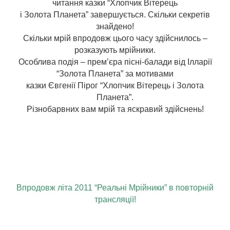
читання казки “Хлопчик Вітерець
і Золота Планета” завершується. Скільки секретів
знайдено!
Скільки мрій впродовж цього часу здійснилось –
розказують мрійники.
Особлива подія – прем’єра пісні-балади від Ілларії
“Золота Планета” за мотивами
казки Євгенії Пірог “Хлопчик Вітерець і Золота
Планета”.
Різнобарвних вам мрій та яскравий здійснень!
Впродовж літа 2011 “Реальні Мрійники” в повторній
трансляції!