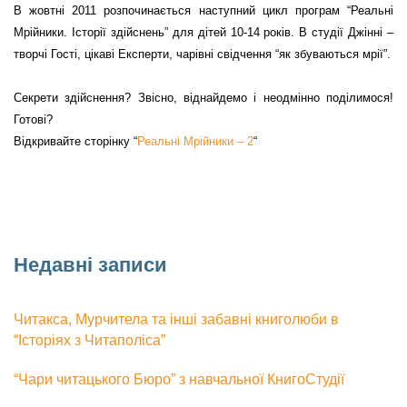
В жовтні 2011 розпочинається наступний цикл програм “Реальні
Мрійники. Історії здійснень”
для дітей 10-14 років. В студії Джінні –
творчі Гості, цікаві Експерти, чарівні свідчення “як збуваються мрії”.
Секрети здійснення? Звісно, віднайдемо і неодмінно поділимося!
Готові?
Відкривайте сторінку
“
Реальні Мрійники – 2
“
Недавні записи
Читакса, Мурчитела та інші забавні книголюби в
“Історіях з Читаполіса”
“Чари читацького Бюро” з навчальної КнигоСтудії