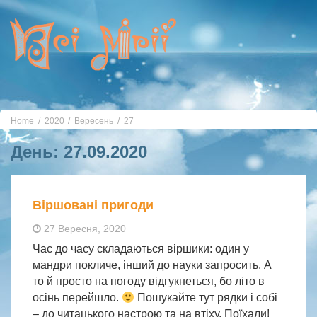
Toggle
navigation
Home
2020
Вересень
27
День:
27.09.2020
Віршовані пригоди
27 Вересня, 2020
Час до часу складаються віршики: один у
мандри покличе, інший до науки запросить. А
то й просто на погоду відгукнеться, бо літо в
осінь перейшло.
Пошукайте тут рядки і собі
– до читацького настрою та на втіху. Поїхали!