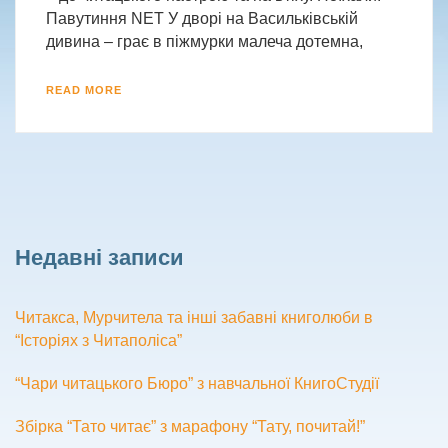
Павутиння NET У дворі на Васильківській
дивина – грає в піжмурки малеча дотемна,
READ MORE
Недавні записи
Читакса, Мурчитела та інші забавні книголюби в
“Історіях з Читаполіса”
“Чари читацького Бюро” з навчальної КнигоСтудії
Збірка “Тато читає” з марафону “Тату, почитай!”