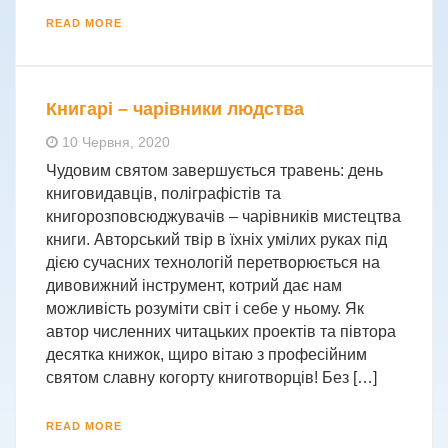
READ MORE
Книгарі – чарівники людства
10 Червня, 2020
Чудовим святом завершується травень: день
книговидавців, поліграфістів та
книгорозповсюджувачів – чарівників мистецтва
книги. Авторський твір в їхніх умілих руках під
дією сучасних технологій перетворюється на
дивовижний інструмент, котрий дає нам
можливість розуміти світ і себе у ньому. Як
автор численних читацьких проектів та півтора
десятка книжок, щиро вітаю з професійним
святом славну когорту книготворців! Без […]
READ MORE