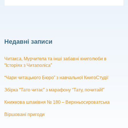
Недавні записи
Читакса, Мурчитела та інші забавні книголюби в
“Історіях з Читаполіса”
“Чари читацького Бюро” з навчальної КнигоСтудії
Збірка “Тато читає” з марафону “Тату, почитай!”
Книжкова шпаківня № 180 – Верхньосироватська
Віршовані пригоди