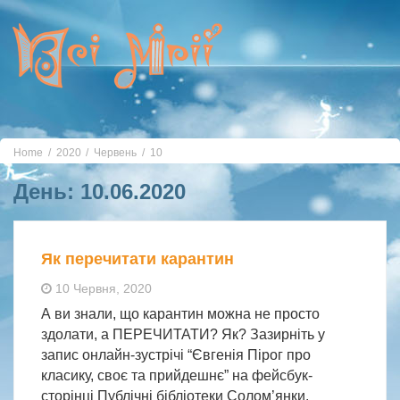
Toggle
navigation
Home
2020
Червень
10
День:
10.06.2020
Як перечитати карантин
10 Червня, 2020
А ви знали, що карантин можна не просто
здолати, а ПЕРЕЧИТАТИ? Як? Зазирніть у
запис онлайн-зустрічі “Євгенія Пірог про
класику, своє та прийдешнє” на фейсбук-
сторінці Публічні бібліотеки Солом’янки.