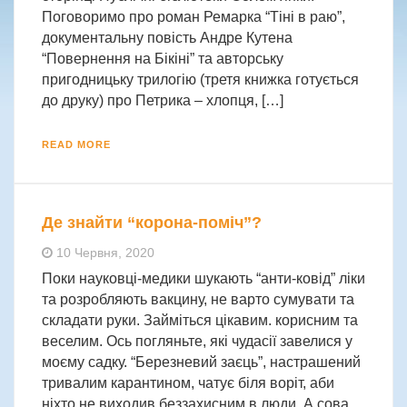
Поговоримо про роман Ремарка “Тіні в раю”,
документальну повість Андре Кутена
“Повернення на Бікіні” та авторську
пригодницьку трилогію (третя книжка готується
до друку) про Петрика – хлопця, […]
READ MORE
Де знайти “корона-поміч”?
10 Червня, 2020
Поки науковці-медики шукають “анти-ковід” ліки
та розробляють вакцину, не варто сумувати та
складати руки. Займіться цікавим. корисним та
веселим. Ось погляньте, які чудасії завелися у
моєму садку. “Березневий заєць”, настрашений
тривалим карантином, чатує біля воріт, аби
ніхто не виходив беззахисним в люди. А сова