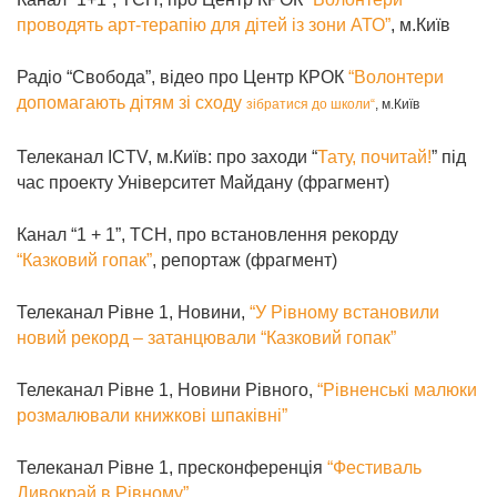
проводять арт-терапію для дітей із зони АТО”
, м.Київ
Радіо “Свобода”, відео про Центр КРОК
“Волонтери
допомагають дітям зі сходу
зібратися до школи
“
, м.Київ
Телеканал ICTV, м.Київ: про заходи “
Тату, почитай!
” під
час проекту Університет Майдану (фрагмент)
Канал “1 + 1”, ТСН, про встановлення рекорду
“Казковий гопак”
, репортаж (фрагмент)
Телеканал Рівне 1, Новини,
“У Рівному встановили
новий рекорд – затанцювали “Казковий гопак”
Телеканал Рівне 1, Новини Рівного,
“Рівненські малюки
розмалювали книжкові шпаківні”
Телеканал Рівне 1, пресконференція
“Фестиваль
Дивокрай в Рівному”