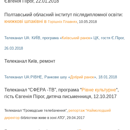
Євгенія Пірог, 22.01.2018
Полтавський обласний інститут післядипломної освіти:
книжкові шпаківні в
Горішніх Плавнях
, 10.05.2018
Телеканал UA: КИЇВ,
програма «
Київський ранок
» ЦК, гостя Є.Пірог,
26.03.2018
Телеканал Київ, ремонт
Телеканал UA:РІВНЕ, Ранкове шоу «
Добрий ранок
», 18.01.2018
Телеканал “СФЕРА -ТВ”, програма “
Рівне культурне
“,
гість Євгенія Пірог, дитяча письменниця, 12.10.2017
Телеканал “Громадське телебачення”,
репортаж “Наймолодший
директор
бібліотеки живе в зоні АТО”, 29.04.2017