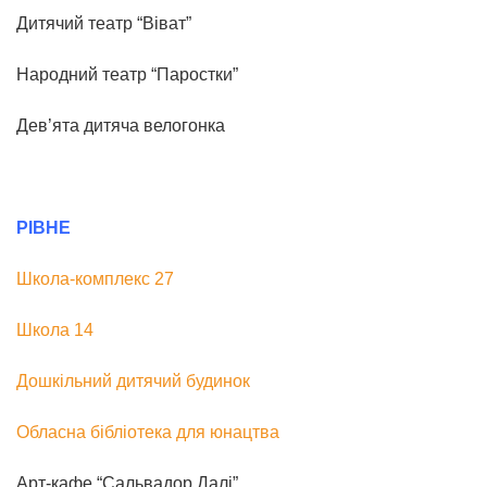
Дитячий театр “Віват”
Народний театр “Паростки”
Дев’ята дитяча велогонка
РІВНЕ
Школа-комплекс 27
Школа 14
Дошкільний дитячий будинок
Обласна бібліотека для юнацтва
Арт-кафе “Сальвадор Далі”