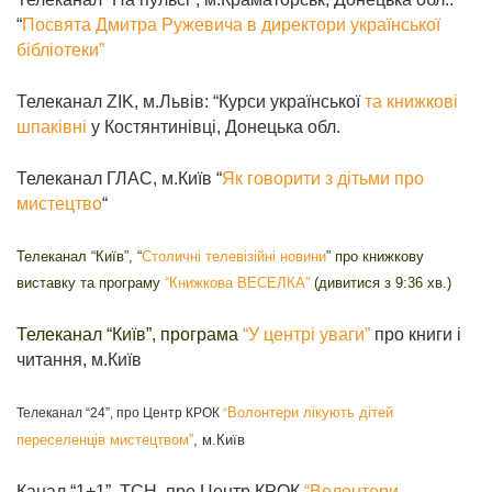
“
Посвята Дмитра Ружевича в директори української
бібліотеки”
Телеканал ZIK, м.Львів: “Курси української
та книжкові
шпаківні
у Костянтинівці, Донецька обл.
Телеканал ГЛАС, м.Київ “
Як говорити з дітьми про
мистецтво
“
Телеканал “Київ”, “
Столичні телевізійні новини
” про книжкову
виставку та програму
“Книжкова ВЕСЕЛКА”
(дивитися з 9:36 хв.)
Телеканал “Київ”,
програма
“У центрі уваги”
про книги і
читання, м.Київ
Волонтери лікують дітей
Телеканал
“24”, про Центр КРОК
“
переселенців мистецтвом”
, м.Київ
Канал “1+1”, ТСН, про Центр КРОК
“Волонтери