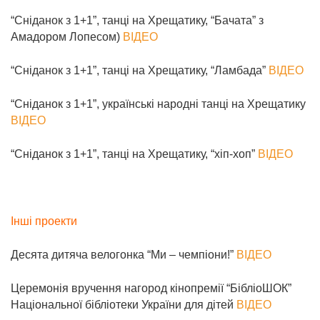
“Сніданок з 1+1”, танці на Хрещатику, “Бачата” з
Амадором Лопесом)
ВІДЕО
“Сніданок з 1+1”, танці на Хрещатику, “Ламбада”
ВІДЕО
“Сніданок з 1+1”, українські народні танці на Хрещатику
ВІДЕО
“Сніданок з 1+1”, танці на Хрещатику, “хіп-хоп”
ВІДЕО
Інші проекти
Десята дитяча велогонка “Ми – чемпіони!”
ВІДЕО
Церемонія вручення нагород кінопремії “БібліоШОК”
Національної бібліотеки України для дітей
ВІДЕО