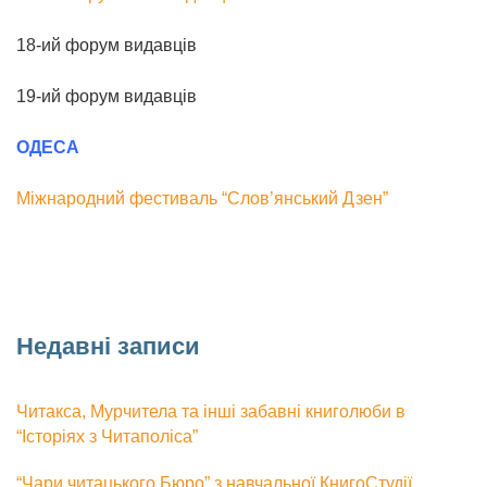
18-ий форум видавців
19-ий форум видавців
ОДЕСА
Міжнародний фестиваль “Слов’янський Дзен”
Недавні записи
Читакса, Мурчитела та інші забавні книголюби в
“Історіях з Читаполіса”
“Чари читацького Бюро” з навчальної КнигоСтудії