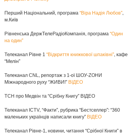
Перший Національний, програма
“Віра Надія Любов”
,
м.Київ
Рівненська ДержТелеРадіоКомпанія, програма
“Один
на один”
Телеканал Рівне 1
“Відкриття книжкової шпаківні”
, кафе
“Мелін”
Телеканал CNL, репортаж з 1-ої ШОУ-ZOНИ
Міжнародного руху “ЖИВИ!”
ВІДЕО
ТСН про Медвін та “Срібну Книгу” ВІДЕО
Телеканал ICTV, “Факти”, рубрика “Бестселлер”: “360
маленьких українців написали книгу”
ВІДЕО
Телеканал Рівне-1, новини, читання “Срібної Книги” в