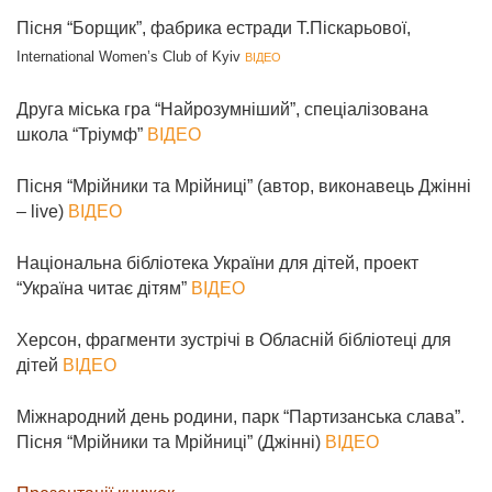
Пісня “Борщик”, фабрика естради Т.Піскарьової,
International Women’s Club of Kyiv
ВІДЕО
Друга міська гра “Найрозумніший”, спеціалізована
школа “Тріумф”
ВІДЕО
Пісня “Мрійники та Мрійниці” (автор, виконавець Джінні
– live)
ВІДЕО
Національна бібліотека України для дітей, проект
“Україна читає дітям”
ВІДЕО
Херсон, фрагменти зустрічі в Обласній бібліотеці для
дітей
ВІДЕО
Міжнародний день родини, парк “Партизанська слава”.
Пісня “Мрійники та Мрійниці” (Джінні)
ВІДЕО