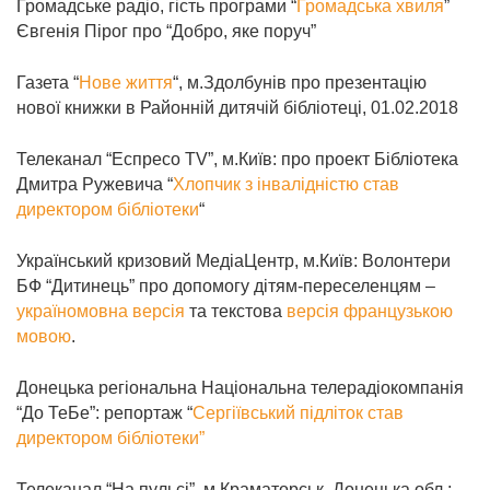
Громадське радіо, гість програми “
Громадська хвиля
”
Євгенія Пірог про “Добро, яке поруч”
Газета “
Нове життя
“, м.Здолбунів про презентацію
нової книжки в Районній дитячій бібліотеці, 01.02.2018
Телеканал “Еспресо ТV”, м.Київ: про проект Бібліотека
Дмитра Ружевича “
Хлопчик з інвалідністю став
директором бібліотеки
“
Український кризовий МедіаЦентр, м.Київ: Волонтери
БФ “Дитинець” про допомогу дітям-переселенцям –
україномовна версія
та текстова
версія французькою
мовою
.
Донецька регіональна Національна телерадіокомпанія
“До ТеБе”: репортаж “
Сергіївський підліток став
директором бібліотеки”
Телеканал “На пульсі”, м.Краматорськ, Донецька обл.: