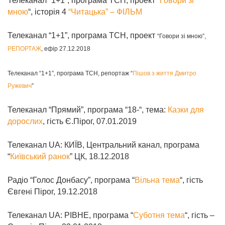
Телеканал “1+1”, програма ТСН, проект “
Говори зі
мною
“, історія 4
“Читацька” – ФІЛЬМ
Телеканал “1+1”, програма ТСН, проект
“Говори зі мною”,
РЕПОРТАЖ
, ефір 27.12.2018
Телеканал “1+1”, програма ТСН, репортаж “
Пішов з життя Дмитро
Ружевич
”
Телеканал “Прямий”, програма “18-“, тема:
Казки для
дорослих
, гість Є.Пірог, 07.01.2019
Телеканал UA: КИЇВ, Центральний канал, програма
“
Київський ранок
” ЦК, 18.12.2018
Радіо “Голос Донбасу”, програма “
Вільна тема
“, гість
Євгені Пірог, 19.12.2018
Телеканал UA: РІВНЕ, програма “
Суботня тема
“, гість –