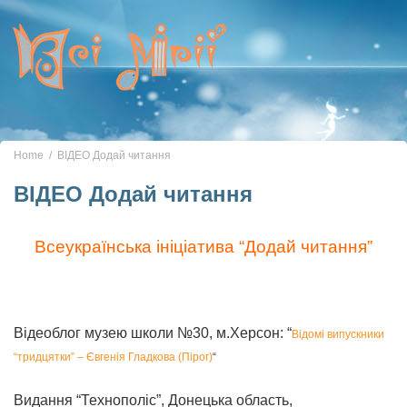
Toggle
navigation
Home
ВІДЕО Додай читання
ВІДЕО Додай читання
Всеукраїнська ініціатива “Додай читання”
Відеоблог музею школи №30, м.Херсон: “
Відомі випускники
“тридцятки” –
Євгенія Гладкова (Пірог)
“
Видання “Технополіс”, Донецька область,