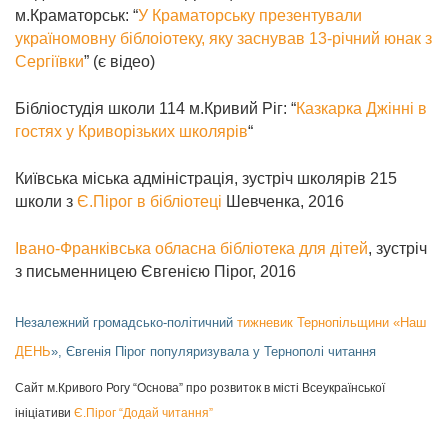
м.Краматорськ: “
У Краматорську презентували
україномовну біблоіотеку, яку заснував 13-річний юнак з
Сергіївки
” (є відео)
Бібліостудія школи 114 м.Кривий Ріг: “
Казкарка Джінні в
гостях у Криворізьких школярів
“
Київська міська адміністрація, зустріч школярів 215
школи з
Є.Пірог в бібліотеці
Шевченка, 2016
Івано-Франківська обласна бібліотека для дітей
, зустріч
з письменницею Євгенією Пірог, 2016
Незалежний громадсько-політичний
тижневик Тернопільщини «Наш
ДЕНЬ
»,
Євгенія Пірог популяризувала у Тернополі читання
Сайт м.Кривого Рогу “Основа” про розвиток в місті Всеукраїнської
ініціативи
Є.Пірог “Додай читання”