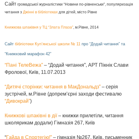
Сайт
громадської журналістики
“Новини по-рівненськи”, популяризація
читання з
Джінні в бібліотеках
для дітей, місто Рівне
Книжкова шпаківня у ТЦ “Злата Плаза”
, м.Рівне, 2014
Сайт
бібліотеки Куп’янської школи № 11
про “Додай читання” та
“Книжковий марафон 42”
“Пані ТелеВежа”
– “Додай читання”, АРТ Пікнік Слави
Фролової, Київ, 11.07.2013
“Дитячі сторінки: читання в МакДональдз”
– серія
зустрічей, м.Рівне (допрем’єрні заходи фестивалю
“Дивокрай”
)
Книжкові шпаківні в дії
– книжки прилетіли, читання
школярикам додали) Гімназія 267, Київ
“
Гайда в Спортегію!”
– гімназія №267, Київ, письменник