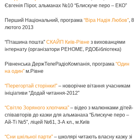
Євгенія Пірог, альманах №10 “Блискуче перо – ЕКО”
Перший Національний, програма
“Віра Надія Любов”
, 8
лютого 2013
“Пташина пошта”
СКАЙП Київ-Рівне
з вихованцями
інтернату (організатори РЕНОМЕ, РДОБібліотека)
Рівненська ДержТелеРадіоКомпанія, програма
“Один
на один”
м.Рівне
“Перегортай сторінки!”
– новорічне вітання учасникам
ініціативи “Додай читання-2012”
“Світло Зоряного хлопчика”
– відео з малюнками дітей-
співавторів до казки для альманаха “Блискуче перо –
Ай-Ті №5”, ліцей №61, 3-А кл., м.Київ
“Сни шкільної парти”
– школярі читають власну казку зі