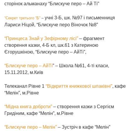
сторінок альманаху “Блискуче перо – Ай Ті”
учні 3-Б, шк. №97 і письменниця
“Секрет третього “Б”
–
Лариси Ніцой, “Блискуче перо Віночок №8”
“Принцеса Знай у Зефірному лісі”
– фрагмент
створення казки, 4-Б кл, шк.61 з Катериною
Єгорушкіною, “Блискуче перо – АйТі”,
“Блискуче перо – АйТі
” – Школа №61, 4-ті класи,
15.11.2012, м.Київ
Телеканал Рівне 1
“Відкриття книжкової шпаківні”
, кафе
“Мелін”, м.Рівне
“Мідна книга доброти”
–
створення казки з Сергієм
Гридіним,
кафе “Мелін”,
м.Рівне
“Блискуче перо – Мелін”
–
Зустріч в
кафе “Мелін”