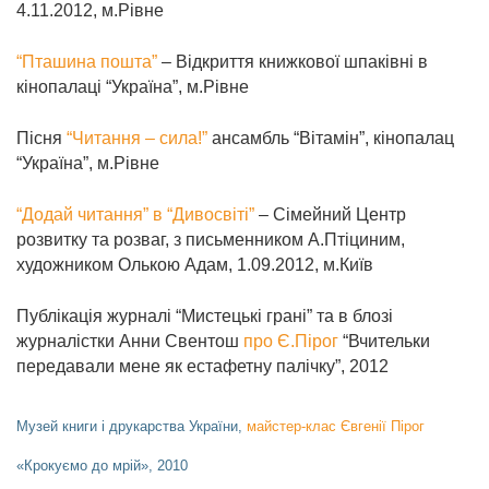
4.11.2012, м.Рівне
“Пташина пошта”
– Відкриття книжкової шпаківні в
кінопалаці “Україна”, м.Рівне
Пісня
“Читання – сила!”
ансамбль “Вітамін”, кінопалац
“Україна”, м.Рівне
“Додай читання” в “Дивосвіті”
–
Сімейний
Центр
розвитку та розваг, з письменником А.Птіциним,
художником Олькою Адам, 1.09.2012, м.Київ
Публікація журналі “Мистецькі грані” та в блозі
журналістки Анни Свентош
про Є.Пірог
“Вчительки
передавали мене як естафетну палічку”, 2012
Музей книги і друкарства України,
майстер-клас
Євгенії Пірог
«Крокуємо до мрій», 2010