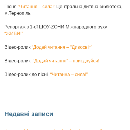
Пісня
“Читання – сила!”
Центральна дитяча бібліотека,
м.Тернопіль
Репортаж з 1-ої ШОУ-ZOНИ Міжнародного руху
“ЖИВИ!”
Відео-ролик
“Додай читання – “Дивосвіт”
Відео-ролик
“Додай читання” – приєднуйся!
Відео-ролик до пісні
“Читанна – сила!”
Недавні записи