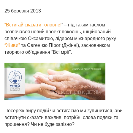
25 березня 2013
“Встигай сказати головне!
” – під таким гаслом
розпочався новий проект поколінь, ініційований
співачкою Оксамитою, лідером міжнародного руху
“Живи”
та Євгенією Пірог (Джінні), засновником
творчого об’єднання “Всі мрії”.
Посереж виру подій чи встигаємо ми зупинитися, аби
встигнути сказати важливі потрібні слова подяки та
прощення? Чи не буде запізно?