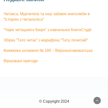
Читакса, Мурчитела та інші забавні книголюби в
“Історіях з Читаполіса”
“Чари читацького Бюро” з навчальної КнигоСтудії
Збірка “Тато читає” з марафону “Тату, почитай!”
Книжкова шпаківня № 180 – Верхньосироватська
Віршовані пригоди
© Copyright 2024