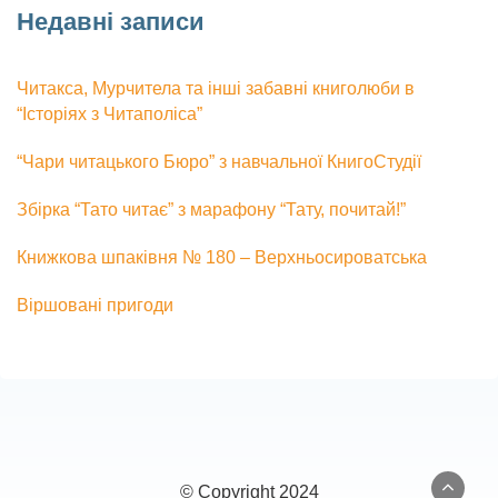
Недавні записи
Читакса, Мурчитела та інші забавні книголюби в
“Історіях з Читаполіса”
“Чари читацького Бюро” з навчальної КнигоСтудії
Збірка “Тато читає” з марафону “Тату, почитай!”
Книжкова шпаківня № 180 – Верхньосироватська
Віршовані пригоди
© Copyright 2024