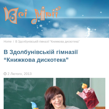
Toggle
navigation
Home
В Здолбунівській гімназії “Книжкова дискотека”
В Здолбунівській гімназії
“Книжкова дискотека”
2 Лютого, 2013