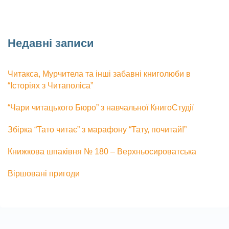
Недавні записи
Читакса, Мурчитела та інші забавні книголюби в
“Історіях з Читаполіса”
“Чари читацького Бюро” з навчальної КнигоСтудії
Збірка “Тато читає” з марафону “Тату, почитай!”
Книжкова шпаківня № 180 – Верхньосироватська
Віршовані пригоди