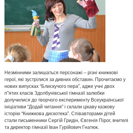
Незмінними залишаться персонажі – різні книжкові
герої, які зустрілися за дивних обставин. Прочитаємо у
нових випусках “Блискучого пера”, адже учні двох
п”ятих класів Здолбунівської гімназії залюбки
долучилися до творчого експерименту Всеукраїнської
ініціативи “Додай читання” і склали цікаву казкову
історію “Книжкова дискотека”. Співавторами дітей
стали письменники Сергій Гридін,
Євгенія Пірог, вчителі
та директор гімназії Іван Гурійович Гнатюк.