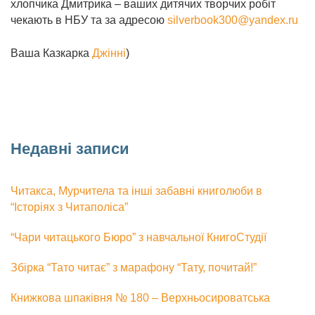
хлопчика Дмитрика – ваших дитячих творчих робіт
чекають в НБУ та за адресою
silverbook300@yandex.ru
Ваша Казкарка
Джінні
)
Недавні записи
Читакса, Мурчитела та інші забавні книголюби в
“Історіях з Читаполіса”
“Чари читацького Бюро” з навчальної КнигоСтудії
Збірка “Тато читає” з марафону “Тату, почитай!”
Книжкова шпаківня № 180 – Верхньосироватська