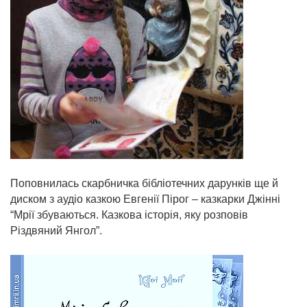
Поповнилась скарбничка бібліотечних дарунків ще й
диском з аудіо казкою Евгенії Пірог – казкарки Джінні
“Мрії збуваються. Казкова історія, яку розповів
Різдвяний Янгол”.