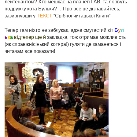
лейтенантом? Хто мешкає на планеті ГАВ, та як звуть
подружку кота Бульки? …Про все це дізнавайтесь,
зазирнувши у
ТЕКСТ
“Срібної читацької Книги”.
Тепер там ніхто не заблукає, адже
смугастий кіт
Б
у
л
ь
к
а
відтепер
ще й
закладка, тож отримав можливість
(як
справжнісінький котяра
!) гуляти де заманеться і
читачам все показати!