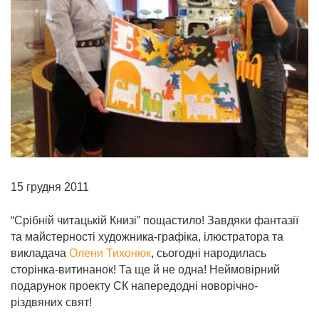
15 грудня 2011
“Срібній читацькій Книзі” пощастило! Завдяки фантазії
та майстерності художника-графіка, ілюстратора та
викладача
Олени Тихонюк
,
сьогодні
народилась
сторінка-витинанок! Та ще й не одна! Неймовірний
подарунок проекту СК напередодні новорічно-
різдвяних свят!