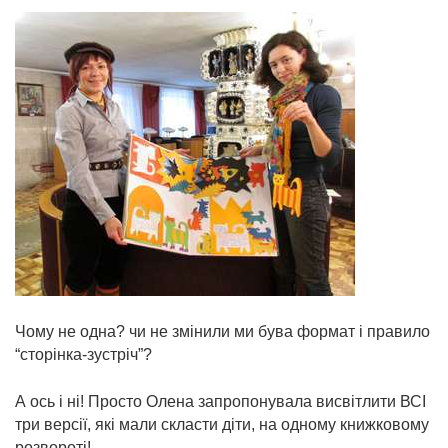
Чому не одна? чи не змінили ми бува формат і правило
“сторінка-зустріч”?
А ось і ні! Просто Олена запропонувала висвітлити ВСІ
три версії, які мали скласти діти, на одному книжковому
розвороті!