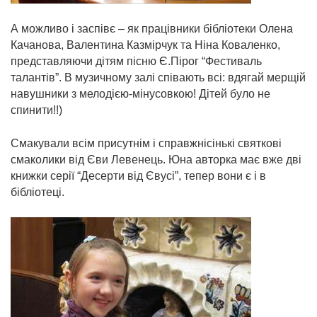
А можливо і заспівє – як працівники бібліотеки
Олена
Качанова,
Валентина Казмірчук та
Ніна Коваленко
,
представляючи дітям пісню Є.Пірог “Фестиваль
талантів”. В музичному залі співають всі: вдягай мерщій
навушники з мелодією-мінусовкою! Дітей було не
спинити!!)
Смакували всім присутнім і справжнісінькі святкові
смаколики від Єви Левенець. Юна авторка має вже дві
книжки серії “Десерти від Євусі”, тепер вони є і в
бібліотеці.