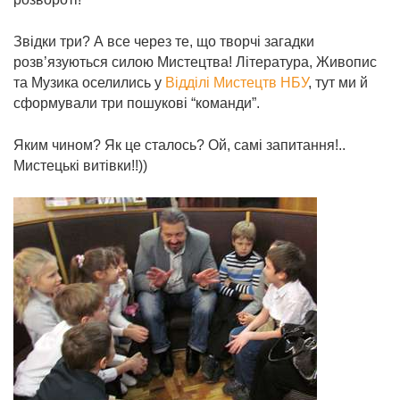
Звідки три? А все через те, що творчі загадки
розв’язуються силою Мистецтва! Література, Живопис
та Музика оселились у
Відділі Мистецтв НБУ
, тут ми й
сформували три пошукові “команди”.
Яким чином? Як це сталось? Ой, самі запитання!..
Мистецькі витівки!!))