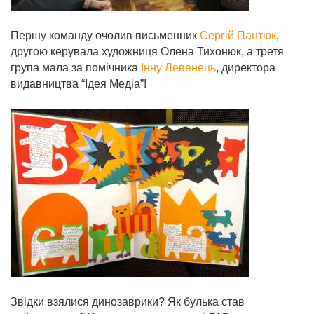
Першу команду очолив письменник
Сергій Пантюк
,
другою керувала художниця Олена Тихонюк, а третя
група мала за помічника
Інну Левенець
, директора
видавництва “Ідея Медіа”!
Звідки взялися динозаврики? Як булька став