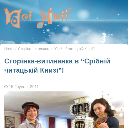
Toggle
navigation
Home
Сторінка-витинанка в “Срібній читацькій Книзі”!
Сторінка-витинанка в “Срібній
читацькій Книзі”!
15 Грудня, 2011