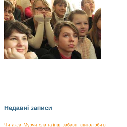
Недавні записи
Читакса, Мурчитела та інші забавні книголюби в