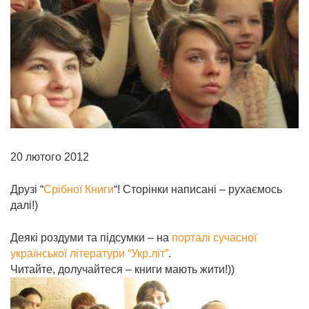
20 лютого 2012
Друзі “
Срібної Книги
“! Сторінки написані – рухаємось
далі!)
Деякі роздуми та підсумки – на
порталі сучасної
української літератури “Укр.літ”
.
Читайте, долучайтеся – книги мають жити!))