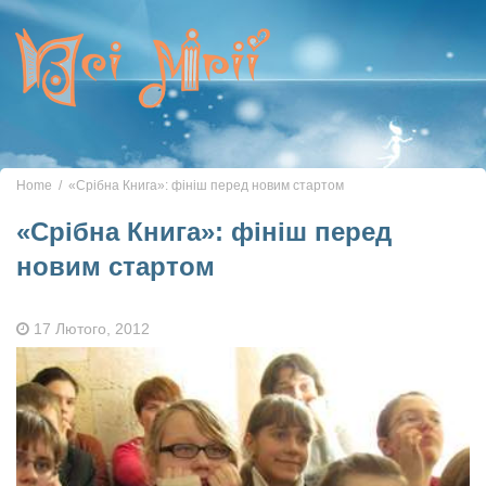
Toggle
navigation
Home
«Срібна Книга»: фініш перед новим стартом
«Срібна Книга»: фініш перед
новим стартом
17 Лютого, 2012