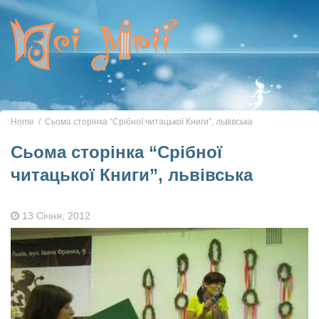
Toggle
navigation
Home
Сьома сторінка “Срібної читацької Книги”, львівська
Сьома сторінка “Срібної
читацької Книги”, львівська
13 Січня, 2012