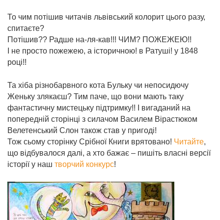
То чим потішив читачів львівський колорит цього разу,
спитаєте?
Потішив?? Радше на-ля-кав!!! ЧИМ? ПОЖЕЖЕЮ!!
І не просто пожежею, а історичною! в Ратуші! у 1848
році!!
Та хіба різнобарвного кота Бульку чи непосидючу
Женьку злякаєш? Тим паче, що вони мають таку
фантастичну мистецьку підтримку!! І вигаданий на
попередній сторінці з силачом Василем Вірастюком
Велетенський Слон також став у пригоді!
Тож сьому сторінку Срібної Книги врятовано!
Читайте
,
що відбувалося далі, а хто бажає – пишіть власні версії
історії у наш
творчий конкурс
!