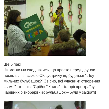
Ще б пак!
Чи могли ми сподіватись, що просто перед другою
поспіль львівською СК-зустріччу відбудеться “Шоу
мильних бульбашок?” Звісно, всі учасники створення
сьомої сторінки “Срібної Книги” – історії про країну
чарівних різнобарвних бульбашок – були у захваті!