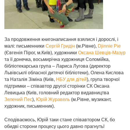
За продовження книгонаписання взялися і дорослі, і
малі: письменники
Сергій Гридін
(м.Рівне),
Djinnie Pie
(Євгенія Пірог, м.Київ), художники
Оксана Шевців-Мазур
та її донечка, восьмирічна художниця Соломійка,
бібліотекарська група – Лариса Лугова (директор
Львівськлї обласної дитячої бібліотеки), Олена Кислова
та Наталія Зіміна (Київ,
НБУ для дітей
), група творчої
підтримки – співавтор другої сторінки СК Оксана
Левицька (Київ, головний редактор видавництва
Зелений Пес
),
Юрій Журавель
(м.Рівне, музикант,
художник, письменник).
Сподіваємось, Юрій таки стане співавтором СК, бо
обидві сторони процесу цього давно прагнуть!