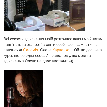
Всі секрети здійснення мрій розкриває юним мрійникам
наш “гість та експерт” в одній особі! Це – симпатична
паняночка
Соломія
, Олена
Карпенко
… Ой, ви досі не в
курсі, що це одна особа? Певно, тому, що мрій та
здійснень в Олени на двох вистачить)))