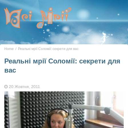
Toggle
navigation
Home
Реальні мрії Соломії: секрети для вас
Реальні мрії Соломії: секрети для
вас
20 Жовтня, 2011