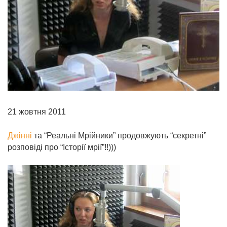
21 жовтня 2011
Джінні
та “Реальні Мрійники” продовжують “секретні”
розповіді про “Історії мрії”!!)))