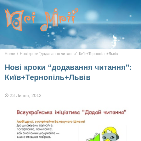
Toggle
navigation
Home
Нові кроки “додавання читання”: Київ+Тернопіль+Львів
Нові кроки “додавання читання”:
Київ+Тернопіль+Львів
23 Липня, 2012