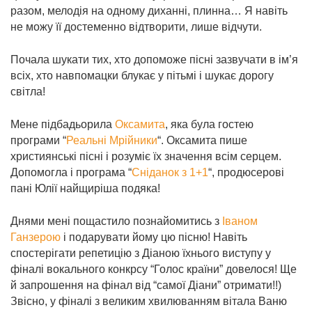
разом, мелодія на одному диханні, плинна… Я навіть
не можу її достеменно відтворити, лише відчути.
Почала шукати тих, хто допоможе пісні зазвучати в ім’я
всіх, хто навпомацки блукає у пітьмі і шукає дорогу
світла!
Мене підбадьорила
Оксамита
, яка була гостею
програми “
Реальні Мрійники
“. Оксамита пише
християнські пісні і розуміє їх значення всім серцем.
Допомогла і програма “
Сніданок з 1+1
“, продюсерові
пані Юлії найщиріша подяка!
Днями мені пощастило познайомитись з
Іваном
Ганзерою
і подарувати йому цю пісню! Навіть
спостерігати репетицію з Діаною їхнього виступу у
фіналі вокального конкрсу “Голос країни” довелося! Ще
й запрошення на фінал від “самої Діани” отримати!!)
Звісно, у фіналі з великим хвилюванням вітала Ваню