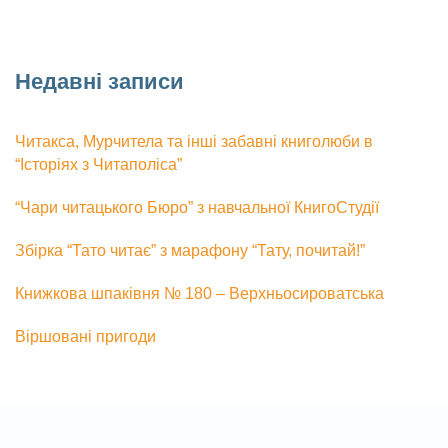
Недавні записи
Читакса, Мурчитела та інші забавні книголюби в
“Історіях з Читаполіса”
“Чари читацького Бюро” з навчальної КнигоСтудії
Збірка “Тато читає” з марафону “Тату, почитай!”
Книжкова шпаківня № 180 – Верхньосироватська
Віршовані пригоди