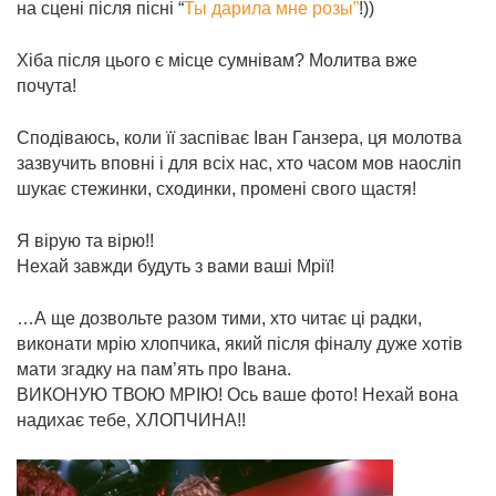
на сцені після пісні “
Ты дарила мне розы”
!))
Хіба після цього є місце сумнівам? Молитва вже
почута!
Сподіваюсь, коли її заспіває Іван Ганзера, ця молотва
зазвучить вповні і для всіх нас, хто часом мов наосліп
шукає стежинки, сходинки, промені свого щастя!
Я вірую та вірю!!
Нехай завжди будуть з вами ваші Мрії!
…А ще дозвольте разом тими, хто читає ці радки,
виконати мрію хлопчика, який після фіналу дуже хотів
мати згадку на пам’ять про Івана.
ВИКОНУЮ ТВОЮ МРІЮ! Ось ваше фото! Нехай вона
надихає тебе, ХЛОПЧИНА!!