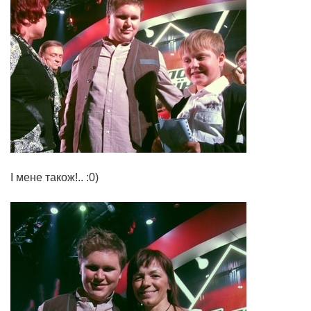
І мене також!.. :0)