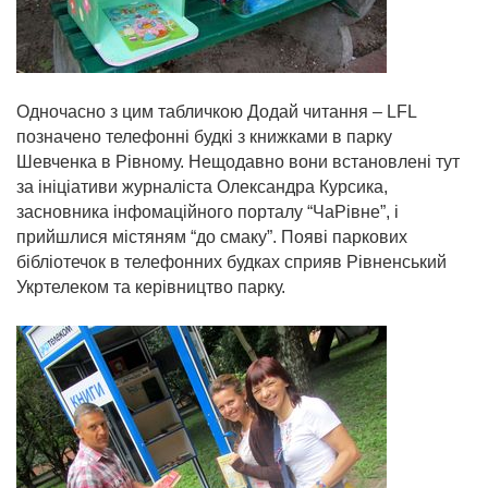
Одночасно з цим табличкою Додай читання – LFL
позначено телефонні будкі з книжками в парку
Шевченка в Рівному. Нещодавно вони встановлені тут
за ініціативи журналіста Олександра Курсика,
засновника інфомаційного порталу “ЧаРівне”, і
прийшлися містяням “до смаку”. Появі паркових
бібліотечок в телефонних будках сприяв Рівненський
Укртелеком та керівництво парку.