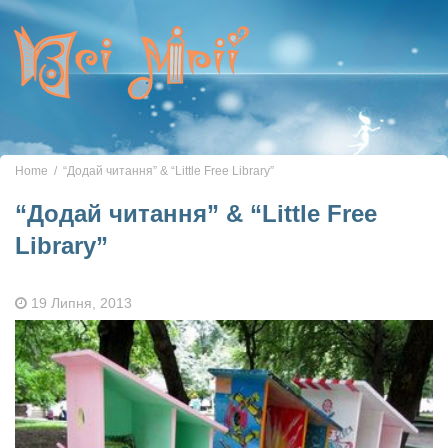
Toggle
navigation
Home
“Додай читання” & “Little Free Library”
“Додай читання” & “Little Free
Library”
19 Липня, 2013