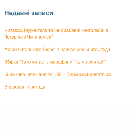
Недавні записи
Читакса, Мурчитела та інші забавні книголюби в
“Історіях з Читаполіса”
“Чари читацького Бюро” з навчальної КнигоСтудії
Збірка “Тато читає” з марафону “Тату, почитай!”
Книжкова шпаківня № 180 – Верхньосироватська
Віршовані пригоди