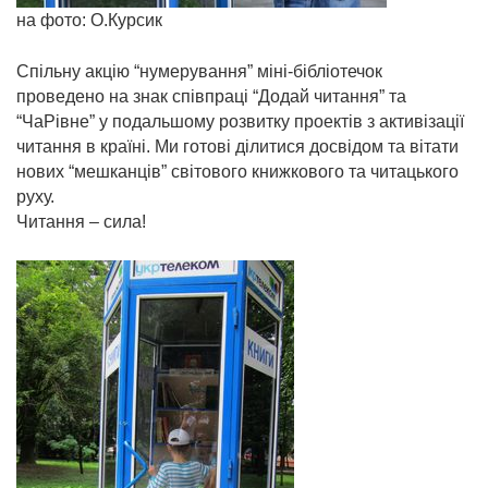
на фото: О.Курсик
Спільну акцію “нумерування” міні-бібліотечок
проведено на знак співпраці “Додай читання” та
“ЧаРівне” у подальшому розвитку проектів з активізації
читання в країні. Ми готові ділитися досвідом та вітати
нових “мешканців” світового книжкового та читацького
руху.
Читання – сила!