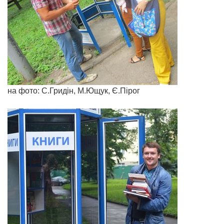
на фото: С.Гридін, М.Ющук, Є.Пірог