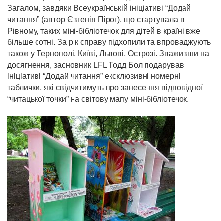
Загалом, завдяки Всеукраїнській ініціативі “Додай
читання” (автор Євгенія Пірог), що стартувала в
Рівному, таких міні-бібліотечок для дітей в країні вже
більше сотні. За рік справу підхопили та впроваджують
також у Тернополі, Київі, Львові, Острозі. Зваживши на
досягнення, засновник LFL Тодд Бол подарував
ініціативі “Додай читання” ексклюзивні номерні
таблички, які свідчитимуть про занесення відповідної
“читацької точки” на світову мапу міні-бібліотечок.