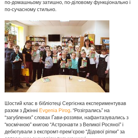
по-домашньому затишно, по-діловому функціонально і
по-сучасному стильно.
Шостий клас в бібліотеці Сергієнка експериментував
разом з Джінні
Evgenia Pirog
. “Розігрались” на
“загублених” словах Ґави-роззяви, нафантазувались з
“космічною” книгою “Астронавти з Великої Росяної” і
дебютували з експромт-прем’єрою “Дідової ріпки” за