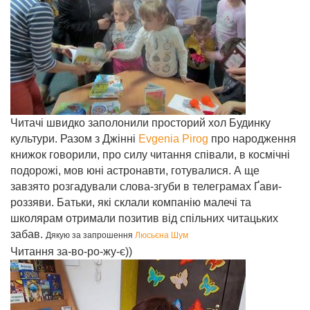
Читачі швидко заполонили просторий хол Будинку
культури. Разом з Джінні
Evgenia Pirog
про народження
книжок говорили, про силу читання співали, в космічні
подорожі, мов юні астронавти, готувалися. А ще
завзято розгадували слова-згуби в телеграмах Ґави-
роззяви. Батьки, які склали компанію малечі та
школярам отримали позитив від спільних читацьких
забав.
Дякую за запрошення
Люсьєна Шум
Читання за-во-ро-жу-є))