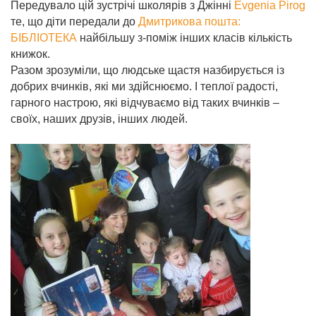
Передувало цій зустрічі школярів з Джінні
Evgenia Pirog
те, що діти передали до
Дмитрикова пошта:
БІБЛІОТЕКА
найбільшу з-поміж інших класів кількість
книжок.
Разом зрозуміли, що людське щастя назбирується із
добрих вчинків, які ми здійснюємо. І теплої радості,
гарного настрою, які відчуваємо від таких вчинків –
своїх, наших друзів, інших людей.