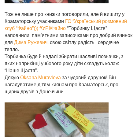
Тож не лише про книжки поговорили, але й вишиту у
Краматорську учасниками
ГО “Український розмовний
клуб “Файно”))) #УРКФайно
“Торбинку Щастя”
наповнили: пам’ятними записочками про добрий вчинок
для
Дима Ружевич
, свою світлу радість і сердечне
тепло.
Торбинка буде й надалі збирати щасливі позначки, з
яких наприкінці учбового року діти складуть колаж
“Наше Щастя”.
Дякую
Oksana Muravleva
за чудовий дарунок! Він
нагадуватиме дітям-киянам про Краматорськ, про
щирих друзів з Донеччини.