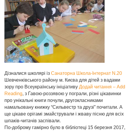
Дізналися школярі із
Санаторна Школа-Інтернат N.20
Шевченківського району м. Києва для дітей з вадами
зору про Всеукраїнську ініціативу
Додай читання – Add
Reading
, з Ґавою-роззявою у пограли, різні цікавинки
про унікальні книги почули, другокласниками
намальовану книжку “Сильвестр та друзі” почитали. А
ще цікаве орігамі змайстрували і жваву пісню для всіх
шпаків-читачів заспівали.
По-доброму гамірно було в бібліотеці 15 березня 2017,