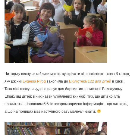
Читацьку весну читайлики мають зустрічати зі шпаківнею – хоча б такою,
яку Джінні
Evgenia Pirog
захопила до
Бібліотека 122 для дітей
в Києві.
Така міні красуня чудово пасує для барвистих записочок Балакучому
Шпаку від дітей: в них назви улюблених книжок і тих, що діти хочуть
прочитати. Шановним бібліотекарям корисна інформація – що читають,
а що на полицях має наступного разу малечу чекати.