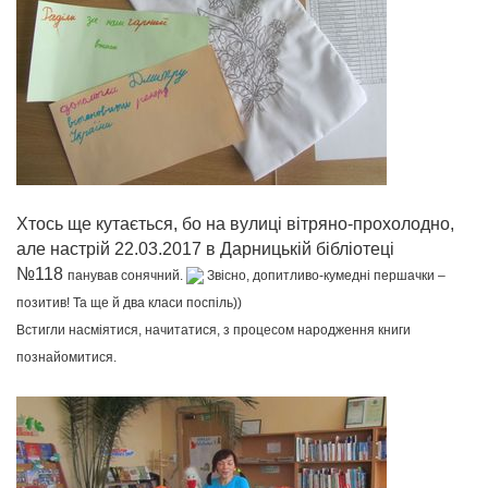
Хтось ще кутається, бо на вулиці вітряно-прохолодно,
але настрій
22.03.2017
в Дарницькій бібліотеці
№118
панував сонячний.
Звісно, допитливо-кумедні першачки –
позитив! Та ще й два класи поспіль))
Встигли насміятися, начитатися, з процесом народження книги
познайомитися.