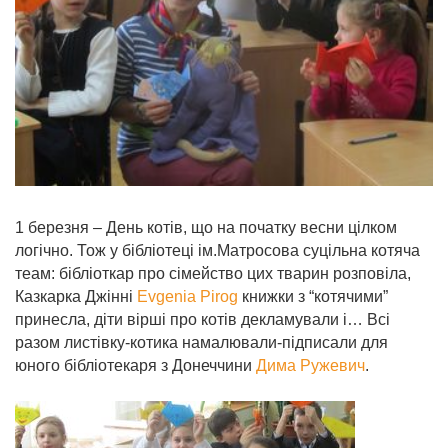
1 березня – День котів, що на початку весни цілком
логічно. Тож у бібліотеці ім.Матросова суцільна котяча
теам: бібліоткар про сімейство цих тварин розповіла,
Казкарка Джінні
Evgenia Pirog
книжки з “котячими”
принесла, діти вірші про котів декламували і… Всі
разом листівку-котика намалювали-підписали для
юного бібліотекаря з Донеччини
Дима Ружевич
.