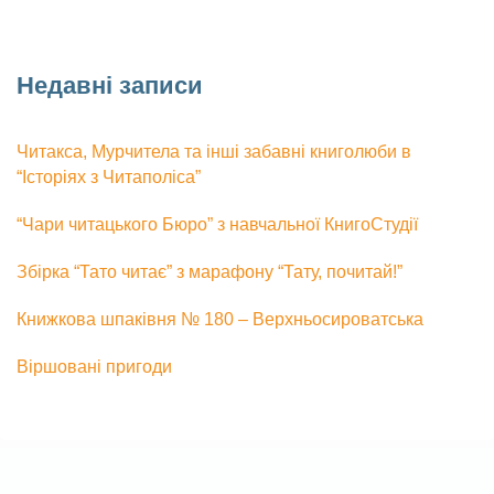
Недавні записи
Читакса, Мурчитела та інші забавні книголюби в
“Історіях з Читаполіса”
“Чари читацького Бюро” з навчальної КнигоСтудії
Збірка “Тато читає” з марафону “Тату, почитай!”
Книжкова шпаківня № 180 – Верхньосироватська
Віршовані пригоди