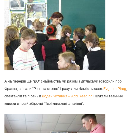
А на перерві ще “ДО” знайомства ми разом з дітлахами говорили про
Франка, співали “Реве та стогне” і рахували кількість казок
Evgenia Pirog
,
спектаклів та пісень в
Додай читання – Add Reading
і шукали таємничі
книжки в новій збірочці “Твої книжкові шпаківні”.