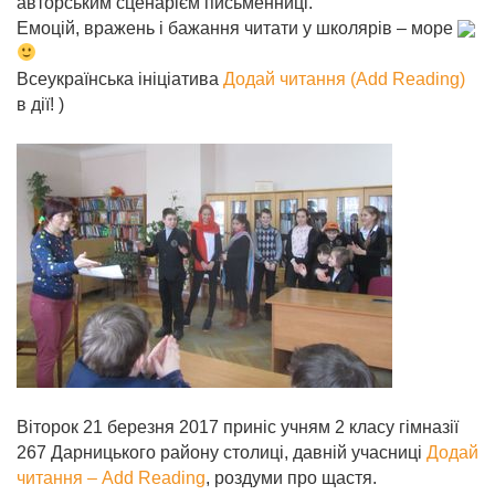
авторським сценарієм письменниці.
Емоцій, вражень і бажання читати у школярів – море
Всеукраїнська ініціатива
Додай читання (Add Reading)
в дії! )
Віторок 21 березня 2017 приніс учням 2 класу гімназії
267 Дарницького району столиці, давній учасниці
Додай
читання – Add Reading
, роздуми про щастя.