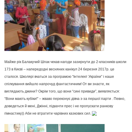
Майже рік Балакучий Шпак чекав нагоди зазирнути до 2-класників школи
173 в Києві – напередодні весняних канікул
24 березня 2017р.
це
сталося.
Школярі вчаться за програмою “Інтелект України” і наше
спілкування вийшло напрочуд фантастичним! От ви знаєте, як
виглядають джини? Окрім того, що вони “сині привиди”, виявляється:
“Вони мають кубіки!” – жваво переконує дівча з-за першої парти .
Певно,
доведеться й мені, Джінні, підкачти прес і не пропускати ранкову
гімнастику)) Аби не втратити чарівних казкових сил.