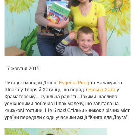
17 жовтня 2015
Читацькі мандри Джінні
Evgenia Pirog
та Балакучого
Шпака у Творчій Хатинці, що поряд з
Вільна Хата
у
Краматорську – суцільна радість! Такими щасливо
усміхненими
побачив Шпак малечу, що завітала на
книжкові гостини. Ще б пак! Стільки книжок з різних міст
ураїни передали сюди учасники акції “Книга для Друга”!