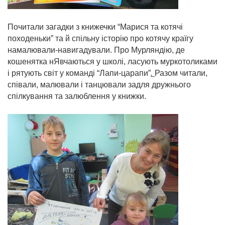
Почитали загадки з книжечки “Марися та котячі
походеньки” та й спільну історію про котячу країгу
намалювали-навигадували. Про Мурляндію, де
кошенятка нЯвчаються у школі, ласують муркотоликами
і рятують світ у команді “Лапи-царапи”
.
Разом читали,
співали, малювали і танцювали задля дружнього
спілкування та залюблення у книжки.