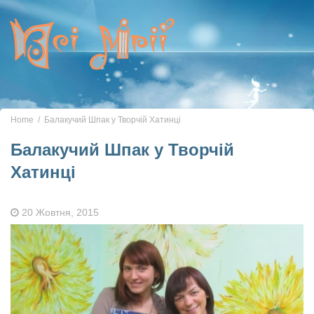
Toggle
navigation
Home
Балакучий Шпак у Творчій Хатинці
Балакучий Шпак у Творчій
Хатинці
20 Жовтня, 2015