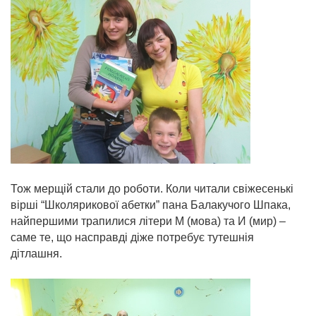
Тож мерщій стали до роботи. Коли читали свіжесенькі
вірші “Школярикової абетки” пана Балакучого Шпака,
найпершими трапилися літери М (мова) та И (мир) –
саме те, що насправді діже потребує тутешнія
дітлашня.